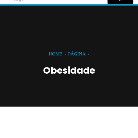
HOME
›
PÁGINA
›
Obesidade