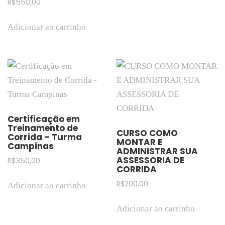
R$
550,00
Adicionar ao carrinho
Certificação em
Treinamento de
CURSO COMO
Corrida – Turma
MONTAR E
Campinas
ADMINISTRAR SUA
ASSESSORIA DE
R$
350,00
CORRIDA
R$
200,00
Adicionar ao carrinho
Adicionar ao carrinho