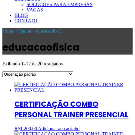
SOLUÇÕES PARA EMPRESAS
VAGAS
BLOG
CONTATO
Home
›
Página
›
educacaofisica
educacaofisica
Exibindo 1–12 de 20 resultados
CERTIFICAÇÃO COMBO
PERSONAL TRAINER PRESENCIAL
R$
1.200,00
Adicionar ao carrinho