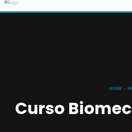
HOME
›
P
Curso Biomec