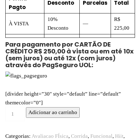
Desconto
Parcelas
Total
Pagto
10%
R$
À VISTA
—
Desconto
225,00
Para pagamento por CARTÃO DE
CRÉDITO R$ 250,00 à vista ou em até 10x
(sem juros) ou até 12x (com juros)
através do PagSeguro UOL:
[divider height=”30″ style=”default” line=”default”
themecolor=”0″]
Adicionar ao carrinho
Categorias:
Avaliacao FÍsica
,
Corrida
,
Funcional
,
Hiit
,