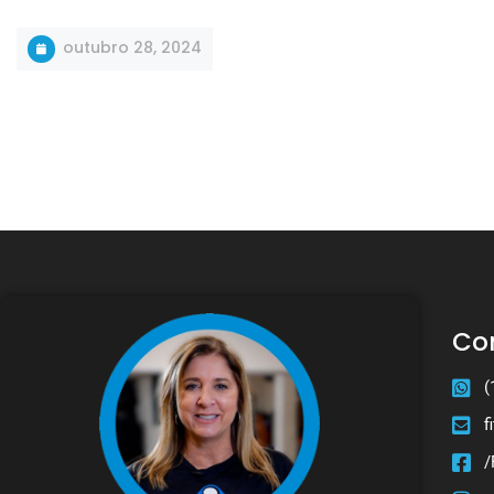
outubro 28, 2024
Co
(
f
/