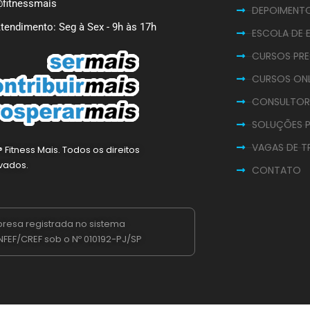
fitnessmais
DEPOIMENT
tendimento: Seg à Sex - 9h às 17h
ESCOLA DE 
CURSOS PRE
CURSOS ONL
CONSULTOR
SOLUÇÕES P
VAGAS DE T
 Fitness Mais. Todos os direitos
vados.
CONTATO
resa registrada no sistema
FEF/CREF sob o Nº 010192-PJ/SP