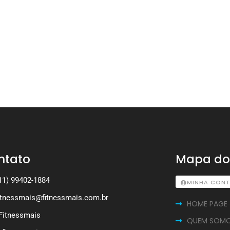
ntato
Mapa do 
11) 99402-1884
MINHA CON
itnessmais@fitnessmais.com.br
HOME PAGE
Fitnessmais
QUEM SOM