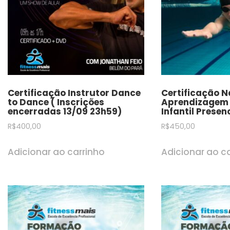
Certificação Instrutor Dance
Certificação 
to Dance ( Inscrições
Aprendizagem 
encerradas 13/09 23h59)
Infantil Presen
R$
400,00
R$
450,00
Adicionar ao carrinho
Adicionar ao c