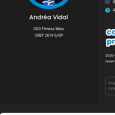
@
A
Andréa Vidal
CEO Fitness Mais
CREF 2619 G/SP
2025 ®
reser
Emp
CON