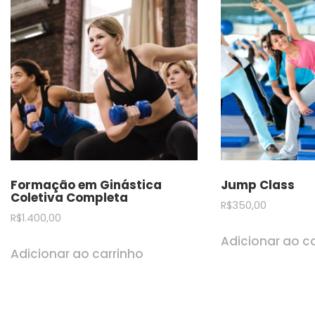
Formação em Ginástica
Jump Class
Coletiva Completa
R$
350,00
R$
1.400,00
Adicionar ao c
Adicionar ao carrinho