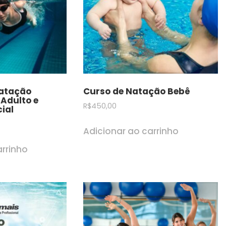
Natação
Curso de Natação Bebê
Adulto e
R$
450,00
cial
Adicionar ao carrinho
arrinho