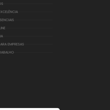
OS
EXCELÊNCIA
SENCIAIS
INE
IA
ARA EMPRESAS
RABALHO