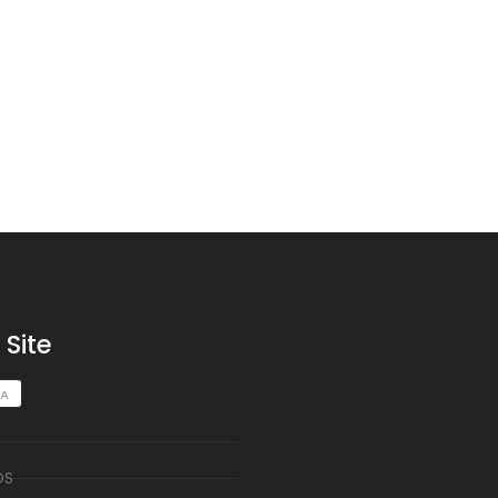
Site
TA
OS