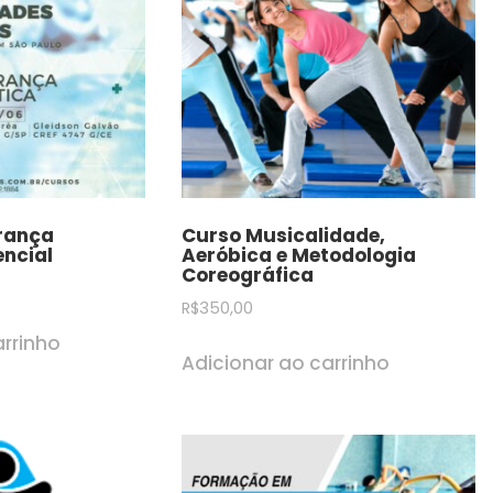
rança
Curso Musicalidade,
encial
Aeróbica e Metodologia
Coreográfica
R$
350,00
arrinho
Adicionar ao carrinho